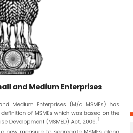
Small and Medium Enterprises
l and Medium Enterprises (M/o MSMEs) has
of definition of MSMEs which was based on the
1
rise Development (MSMED) Act, 2006.
as a new measure to segregate MSMEs along