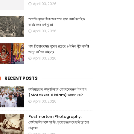
April 03, 2026
পলাশীর যুদ্ধে সিরাজের পতন হলে রবার্ট ক্লাইভ
করেছিলেন দুর্গাপুজো
April 03, 2026
খাস তিলোত্তমার বুকেই রয়েছে ৬ ইঞ্চির পুঁটে কালী!
জানুন মা'য়ের মাহাত্ম্য
April 03, 2026
RECENT POSTS
কালিয়াচকের উস্কানিদাতা মোফাক্কেরুল ইসলাম
(Mofakkerul Islam) আসলে কে?
April 03, 2026
Postmortem Photography:
পোস্টমর্টেম ফটোগ্রাফি, মৃতদেহের সঙ্গে ছবি তুলতো
মানুষেরা