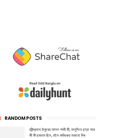
RANDOM POSTS
রবীন্দ্রনাথ ঠাকুরের আসল পদবী কী, ভানুসিংহ ছাড়া আর
কী কী ছদ্মনাম ছিল, রইল কবিগুরুর অজানা দিক