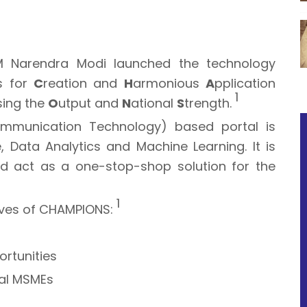
 Narendra Modi launched the technology
ds for
C
reation and
H
armonious
A
pplication
1
sing the
O
utput and
N
ational
S
trength.
mmunication Technology) based portal is
ce, Data Analytics and Machine Learning. It is
d act as a one-stop-shop solution for the
1
tives of CHAMPIONS:
rtunities
ial MSMEs