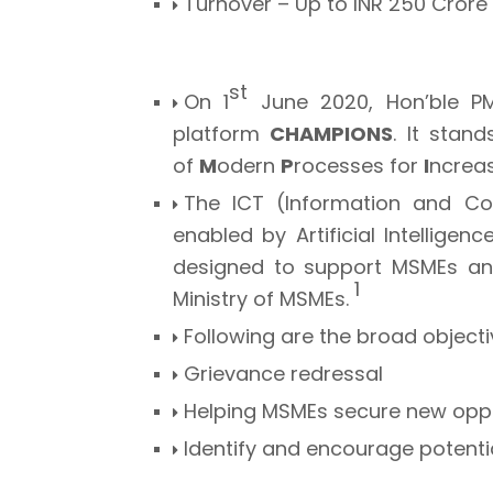
Turnover – Up to INR 250 Crore
st
On 1
June 2020, Hon’ble PM
platform
CHAMPIONS
. It stan
of
M
odern
P
rocesses for
I
ncrea
The ICT (Information and Co
enabled by Artificial Intelligen
designed to support MSMEs an
1
Ministry of MSMEs.
Following are the broad objec
Grievance redressal
Helping MSMEs secure new oppo
Identify and encourage potent