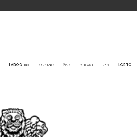
TABOO বাংলা
মহাফেজখানা
সিনেমা
তারা তারকা
খেলা
LGBTQ