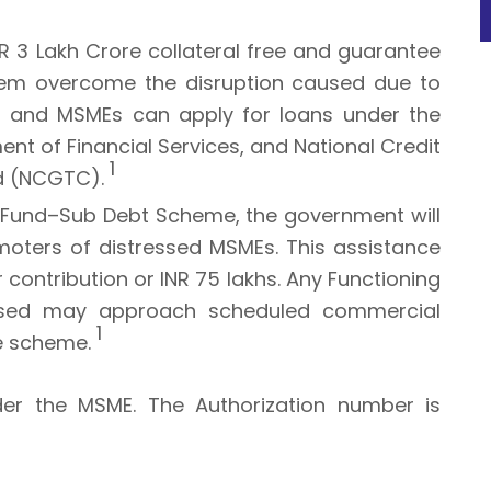
3 Lakh Crore collateral free and guarantee
hem overcome the disruption caused due to
ses and MSMEs can apply for loans under the
t of Financial Services, and National Credit
1
d (NCGTC).
 Fund–Sub Debt Scheme, the government will
omoters of distressed MSMEs. This assistance
 contribution or INR 75 lakhs. Any Functioning
ssed may approach scheduled commercial
1
he scheme.
der the MSME. The Authorization number is