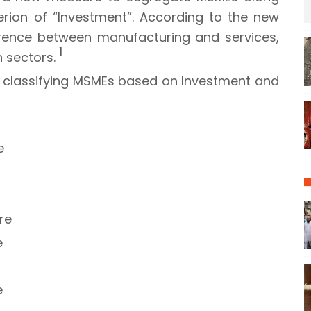
iterion of “Investment”. According to the new
fference between manufacturing and services,
1
h sectors.
or classifying MSMEs based on Investment and
re
ore
e
e