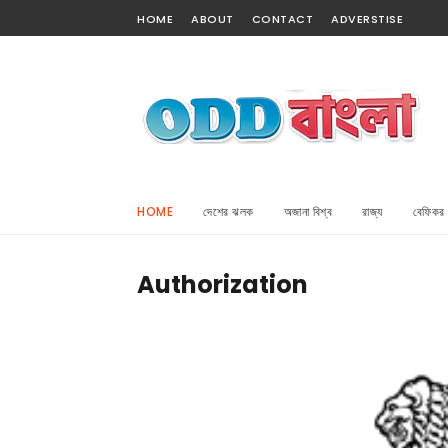
HOME
ABOUT
CONTACT
ADVERSTISE
HOME
দেশের ঝলক
অজানা বিশ্ব
রাজ্য
বেফিকর
Authorization