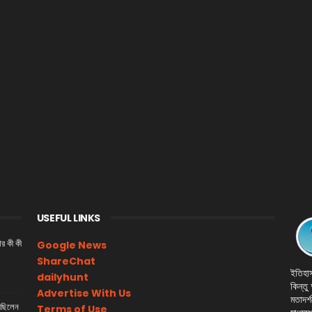
USEFUL LINKS
আর কী কী
Google News
ShareChat
ইতিহাস
dailyhunt
কিন্তু
Advertise With Us
মতাদর্শ
রেছিলেন
Terms of Use