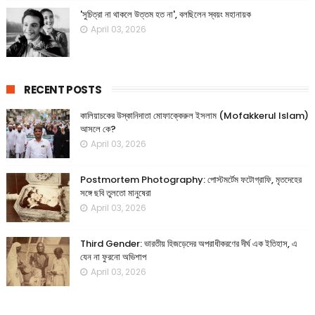
'সুচিত্রা না থাকলে উত্তম হত না', বলছিলেন স্বয়ং মহানায়ক
April 03, 2026
RECENT POSTS
কালিয়াচকের উস্কানিদাতা মোফাক্কেরুল ইসলাম (Mofakkerul Islam)
আসলে কে?
April 03, 2026
Postmortem Photography: পোস্টমর্টেম ফটোগ্রাফি, মৃতদেহের
সঙ্গে ছবি তুলতো মানুষেরা
April 03, 2026
Third Gender: ভারতীয় হিজড়েদের অপরাধীকরণের দীর্ঘ এক ইতিহাস, এ
যেন না ফুরনো অভিশাপ
April 03, 2026