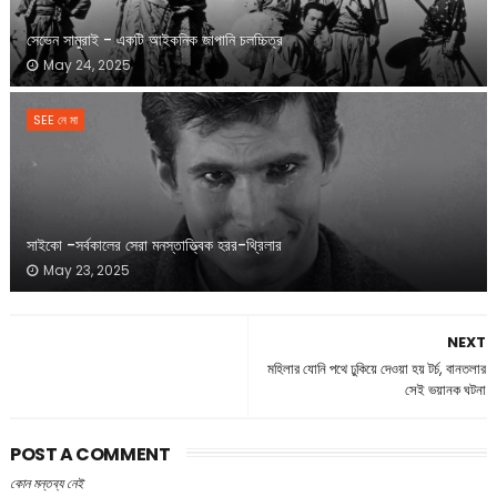
সেভেন সামুরাই - একটি আইকনিক জাপানি চলচ্চিত্র
May 24, 2025
SEE নে মা
সাইকো -সর্বকালের সেরা মনস্তাত্ত্বিক হরর-থ্রিলার
May 23, 2025
NEXT
মহিলার যোনি পথে ঢুকিয়ে দেওয়া হয় টর্চ, বানতলার
সেই ভয়ানক ঘটনা
POST A COMMENT
কোন মন্তব্য নেই