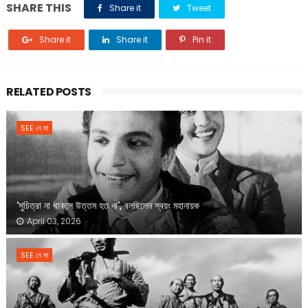
SHARE THIS
Share it
Tweet
Share it
Share it
Pin it
RELATED POSTS
SEE নে মা
'সুচিত্রা না থাকলে উত্তম হত না', বলছিলেন স্বয়ং মহানায়ক
April 03, 2026
SEE নে মা