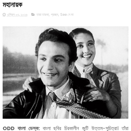
মহানায়ক
এপ্রিল ০৩, ২০২৬
তারা তারকা
,
প্রচ্ছদ
,
See নে মা
ODD বাংলা ডেস্ক:
বাংলা ছবির চিরকালীন জুটি উত্তম-সুচিত্রা। তাঁরা