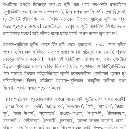
বাঙালিকে উপহার দিয়েছেন অসংখ্য ছবি, যার প্রায় সবগুলোই বক্সঅফিসে
‘সুপারহিট’। পঞ্চাশ,ষাট ও সত্তর—এই তিন দশক রুপালি পর্দায় তো ছিলেনই,
স্যাটেলাইট টেলিভিশন ও ডিভিডি-ওয়েবেও উত্তম-সুচিত্রা জুটি জনপ্রিয়
পরের প্রজন্মের কাছেও। রোমান্টিকতায় ভরপুর এ জুটি বাঙালিকে শিখিয়েছিলেন
ভালোবাসার সংজ্ঞা। তাই তাঁদের বাংলা ছবির ফার্স্ট কাপল বললে ভুল হয় না।
উত্তম-সুচিত্রা জুটির প্রথম হিট ছবি ‘সাড়ে চুয়াত্তর’। ১৯৫৩ সালে মুক্তি
পাওয়া হাসির এই ছবিটিতে উত্তম কুমার অথবা সুচিত্রা সেন কেউই প্রধান
চরিত্রে অভিনয় করেননি। এমনকি এই ছবিটি যখন রিলিজ হয়, তখন পোস্টারে
উত্তম-সুচিত্রার কোনও ছবিও ছিল না। ছবির প্রযোজক ও ডিস্ট্রিবিউটাররা
সেই সময়ের বিখ্যাত চরিত্রাভিনেতা তুলসী চক্রবর্ত্তীকে পোস্টারের প্রধান মুখ
বানিয়েছিলেন। কিন্তু ছবিটিতে উত্তম-সুচিত্রার রোমান্টিক অভিনয় বাংলা
সিনেমায় প্রথম নজরে পড়ে দর্শকদের।
এরপর পরিচালক-প্রযোজকরাও এগিয়ে এলেন এই জুটির ওপর ভরসা করেই।
এর পর 'পথে হলো দেরী', 'মরণের পর', 'শাপমোচন', 'শিল্পী', 'সাগরিকা', 'হারানো
সুর', 'সবার উপরে', 'সূর্যতোরণ', 'চাওয়া-পাওয়া', 'সপ্তপদী', 'জীবনতৃষ্ণা',
'রাজলক্ষ্মী ও শ্রীকান্ত', 'ইন্দ্রাণী', 'চন্দ্রনাথ', 'আলো আমার আলো'র মতো '
ছবিতে দাপটের সঙ্গে অভিনয় করে গিয়েছেন এই জুটি। উত্তম-সুচিত্রা জুটি